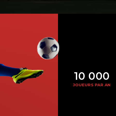
ur pratiquer ce
ouveau sport quel
e soit la météo.
EN SAVOIR PLUS
10 000
JOUEURS PAR AN