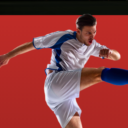
pour pratiquer ce
po
nouveau sport quel
n
que soit la météo.
qu
EN SAVOIR PLUS