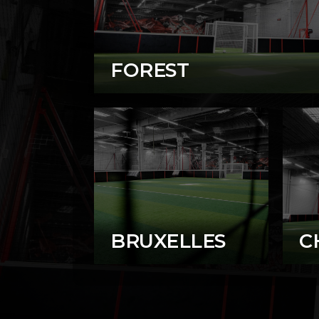
FOREST
Notre centre de Forest vous propose 
Indoor pour pratiquer ce nouveau spor
météo.
EN SAVOIR PLUS
BRUXELLES
C
Notre centre de Forest
No
vous propose un
v
terrain de Padel Indoor
te