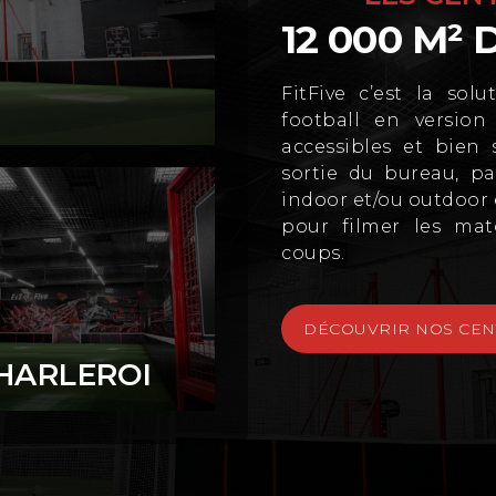
12 000 M² 
FitFive c’est la sol
football en version 
accessibles et bien 
sortie du bureau, pa
un terrain de Padel
indoor et/ou outdoor 
t quel que soit la
pour filmer les mat
coups.
DÉCOUVRIR NOS CEN
HARLEROI
tre centre de Forest
ous propose un
rrain de Padel Indoor