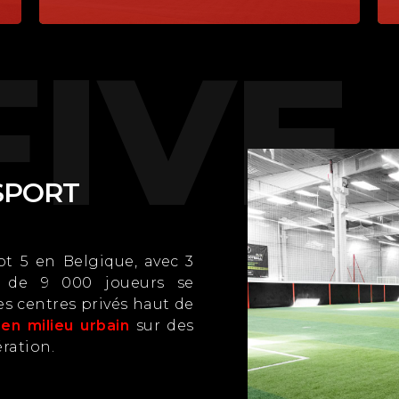
FIVE
 SPORT
oot 5 en Belgique, avec 3
s de 9 000 joueurs se
s centres privés haut de
 en milieu urbain
sur des
ération.